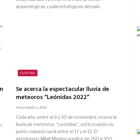
arqueológicas y paleontológicas del país.
an
a
CULTURA
on
Se acerca la espectacular lluvia de
meteoros “Leónidas 2022”
14 noviembre, 2022
Cada año, entre el 6 y 30 de noviembre, ocurre la
lluvia de meteoros “Leónidas”, está ocasión su
n
punto máximo será entre el 17 y el 21. El
astrónomo Mijail Maslov predice de 250 a 300