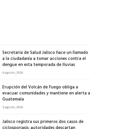
500
soldados
a
Michoacán
6
agosto,
2026
Secretaría de Salud Jalisco hace un llamado
a la ciudadanía a tomar acciones contra el
dengue en esta temporada de lluvias
6 agosto, 2026
Erupción del Volcán de Fuego obliga a
evacuar comunidades y mantiene en alerta a
Guatemala
5 agosto, 2026
Jalisco registra sus primeros dos casos de
ciclosporiasis; autoridades descartan