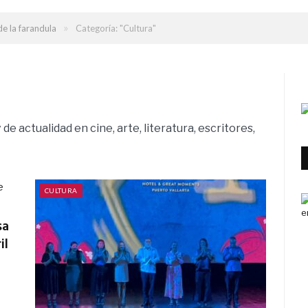
»
e la farandula
Categoría: "Cultura"
de actualidad en cine, arte, literatura, escritores,
CULTURA
sa
il