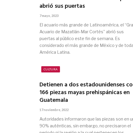
abrió sus puertas
7 mayo, 2023
El acuario más grande de Latinoamérica, el “Gr
Acuario de Mazatlán-Mar Cortés” abrió sus
puertas al público este fin de semana. Es
considerado el más grande de México y de tod
América Latina.
CULTURA
Detienen a dos estadounidenses c
166 piezas mayas prehispánicas en
Guatemala
17 noviembre, 2022
Autoridades informaron que las piezas son en u
90% auténticas, sin embargo, no precisaron el
periodo ni la región a la cual pertenecen los