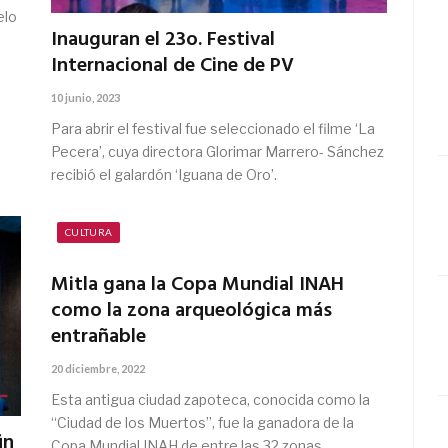
elo
Inauguran el 23o. Festival
Internacional de Cine de PV
10 junio, 2023
Para abrir el festival fue seleccionado el filme ‘La
Pecera’, cuya directora Glorimar Marrero- Sánchez
recibió el galardón ‘Iguana de Oro’.
CULTURA
Mitla gana la Copa Mundial INAH
como la zona arqueológica más
entrañable
20 diciembre, 2022
Esta antigua ciudad zapoteca, conocida como la
“Ciudad de los Muertos”, fue la ganadora de la
in
Copa Mundial INAH de entre las 32 zonas