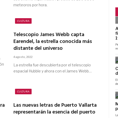
meteoros por hora.
CULTURA
Telescopio James Webb capta
Earendel, la estrella conocida más
distante del universo
4 agosto, 2022
s
ión
La estrella fue descubierta por el telescopio
espacial Hubble y ahora con el James Webb…
CULTURA
ara
Las nuevas letras de Puerto Vallarta
representarán la esencia del puerto