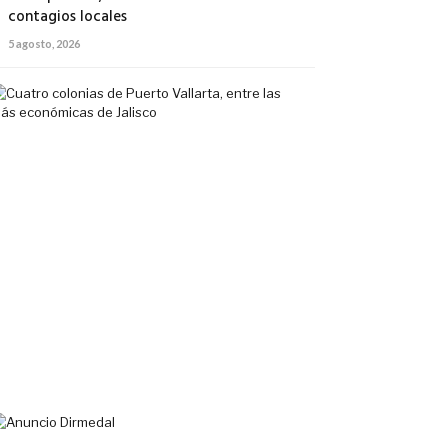
contagios locales
5 agosto, 2026
Cuatro
colonias
de
Puerto
Vallarta,
entre
las
más
económicas
de
Jalisco
5
agosto,
2026