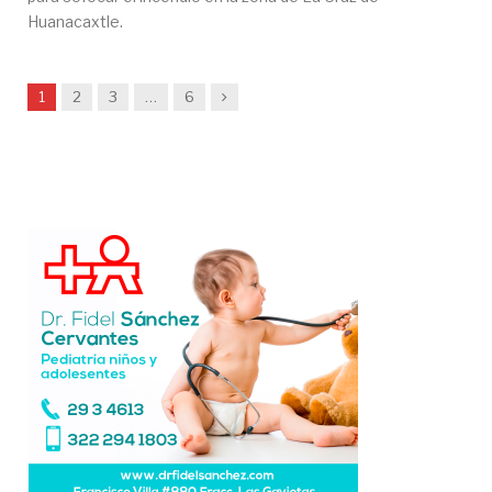
Huanacaxtle.
Siguiente
1
2
3
…
6