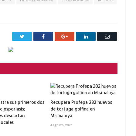
Twitter
Facebook
Google+
LinkedIn
Correo
electrónico
istra sus primeros dos
Recupera Profepa 282 huevos
closporiasis;
de tortuga golfina en
s descartan
Mismaloya
locales
4 agosto, 2026