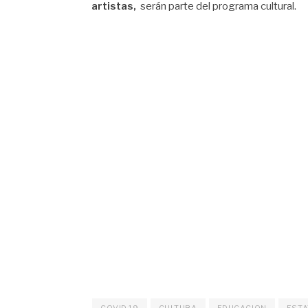
artistas,
serán parte del programa cultural.
COVID 19
CULTURA
EDUCACION
ESTA