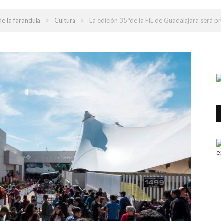
»
»
e la farandula
Cultura
La edición 35°de la FIL de Guadalajara será pr