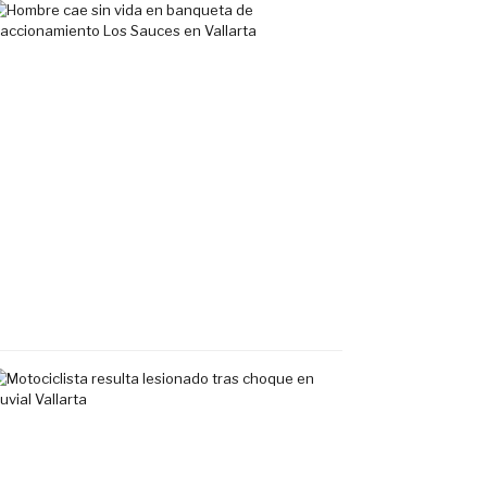
Hombre
cae
sin
vida
en
banqueta
de
fraccionamiento
Los
Sauces
en
Vallarta
7
agosto,
2026
Motociclista
resulta
lesionado
tras
choque