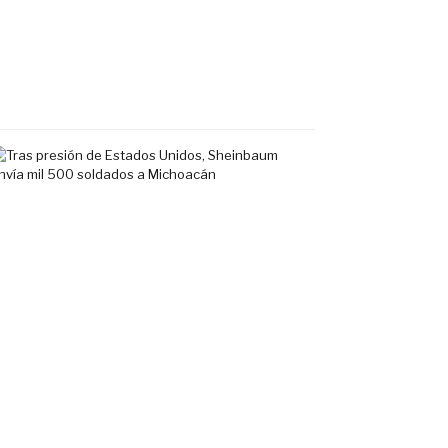
en
Fluvial
Vallarta
7
agosto,
2026
Tras
presión
de
Estados
Unidos,
Sheinbaum
envía
mil
500
soldados
a
Michoacán
6
agosto,
2026