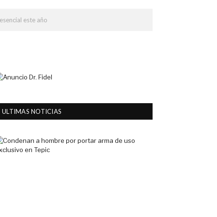
esencial este año
ULTIMAS NOTICIAS
Condenan
a
hombre
por
portar
arma
de
uso