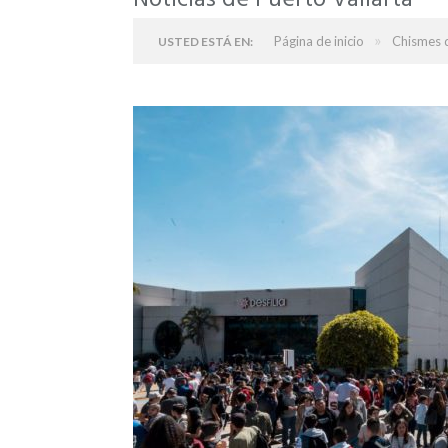
Noticias de Puerto Vallarta
»
Página de inicio
Chismes d
USTED ESTÁ EN: