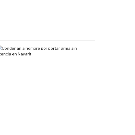
exclusivo
en
Tepic
7
agosto,
2026
Condenan
a
hombre
por
portar
arma
sin
licencia
en
Nayarit
7
agosto,
2026