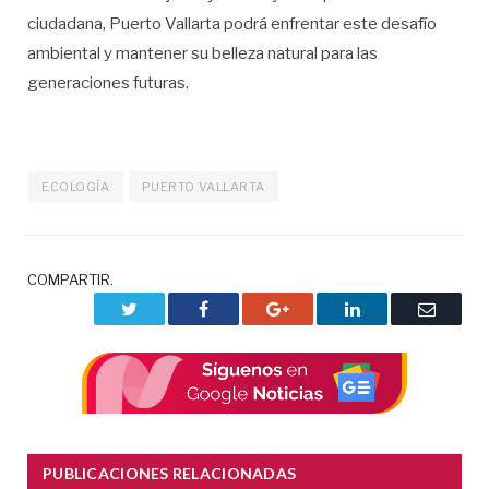
ciudadana, Puerto Vallarta podrá enfrentar este desafío
ambiental y mantener su belleza natural para las
generaciones futuras.
ECOLOGÍA
PUERTO VALLARTA
COMPARTIR.
Twitter
Facebook
Google+
LinkedIn
Correo
electrón
PUBLICACIONES RELACIONADAS