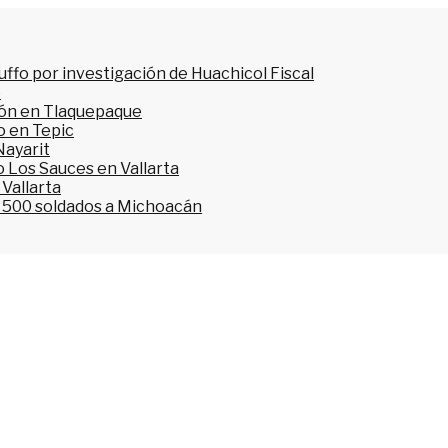
ffo por investigación de Huachicol Fiscal
o
ión en Tlaquepaque
o en Tepic
Nayarit
 Los Sauces en Vallarta
 Vallarta
l 500 soldados a Michoacán