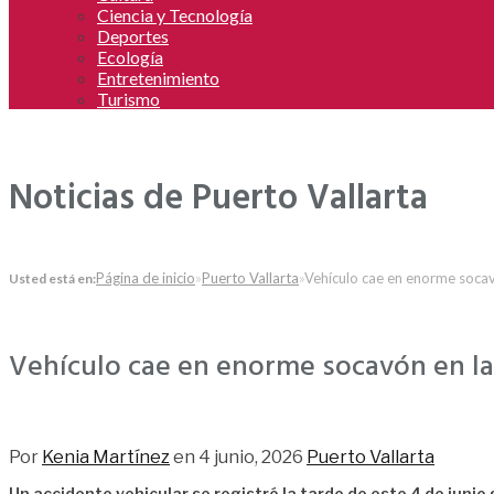
Ciencia y Tecnología
Deportes
Ecología
Entretenimiento
Turismo
Noticias de Puerto Vallarta
Página de inicio
»
Puerto Vallarta
»
Vehículo cae en enorme socav
Usted está en:
Vehículo cae en enorme socavón en la
54
Por
Kenia Martínez
en
4 junio, 2026
Puerto Vallarta
Un accidente vehicular se registró la tarde de este 4 de juni