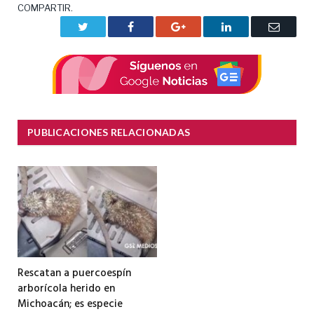
COMPARTIR.
Twitter
Facebook
Google+
LinkedIn
Correo
electrón
PUBLICACIONES RELACIONADAS
Rescatan a puercoespín
arborícola herido en
Michoacán; es especie