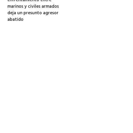
enfrentamiento entre
marinos y civiles armados
deja un presunto agresor
abatido
3 agosto, 2026