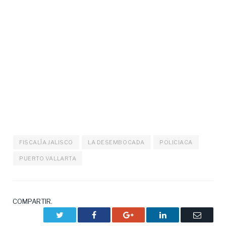
FISCALÍA JALISCO
LA DESEMBOCADA
POLICIACA
PUERTO VALLARTA
COMPARTIR.
Twitter
Facebook
Google+
LinkedIn
Correo