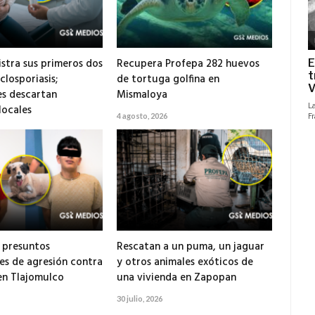
istra sus primeros dos
Recupera Profepa 282 huevos
closporiasis;
de tortuga golfina en
s descartan
Mismaloya
locales
4 agosto, 2026
 presuntos
Rescatan a un puma, un jaguar
es de agresión contra
y otros animales exóticos de
en Tlajomulco
una vivienda en Zapopan
30 julio, 2026