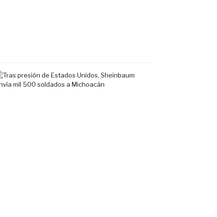
en
Fluvial
Vallarta
7
agosto,
2026
Tras
presión
de
Estados
Unidos,
Sheinbaum
envía
mil
500
soldados
a
Michoacán
6
agosto,
2026