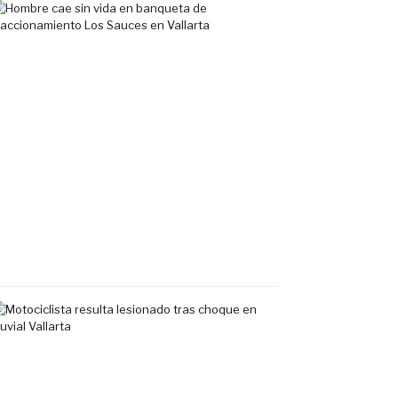
Hombre
cae
sin
vida
en
banqueta
de
fraccionamiento
Los
Sauces
en
Vallarta
7
agosto,
2026
Motociclista
resulta
lesionado
tras
choque