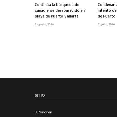
Continúa la búsqueda de
Condenan a
canadiense desaparecido en
intento de
playa de Puerto Vallarta
de Puerto 
2 agosto, 2026
31 julio, 2026
SITIO
Principal