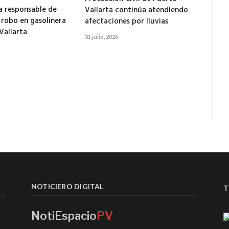
 responsable de
Vallarta continúa atendiendo
 robo en gasolinera
afectaciones por lluvias
Vallarta
31 julio, 2026
NOTICIERO DIGITAL
T
NotiEspacio
PV