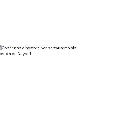
exclusivo
en
Tepic
7
agosto,
2026
Condenan
a
hombre
por
portar
arma
sin
licencia
en
Nayarit
7
agosto,
2026