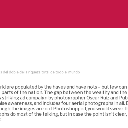
s del doble de la riqueza total de todo el mundo
d are populated by the haves and have nots – but few can 
 parts of the nation. The gap between the wealthy and the 
his striking ad campaign by photographer Oscar Ruíz and Pub
ise awareness, and includes four aerial photographs in all
ugh the images are not Photoshopped, you would swear that
hs do most of the talking, but in case the point isn’t clear
s