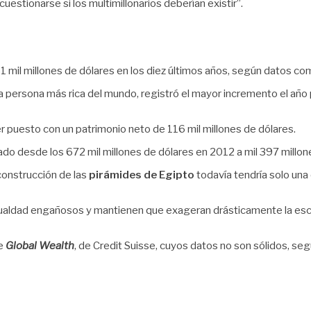
estionarse si los multimillonarios deberían existir”.
1 mil millones de dólares en los diez últimos años, según datos c
 persona más rica del mundo, registró el mayor incremento el año 
r puesto con un patrimonio neto de 116 mil millones de dólares.
licado desde los 672 mil millones de dólares en 2012 a mil 397 mil
construcción de las
pirámides de Egipto
todavía tendría solo una
gualdad engañosos y mantienen que exageran drásticamente la esca
me
Global Wealth
, de Credit Suisse, cuyos datos no son sólidos, se