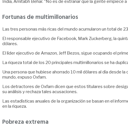
India, Amitabh Behar. “No es de extrañar que la gente empiece a cu
Fortunas de multimillonarios
Las tres personas más ricas del mundo acumularon un total de 23
El responsable ejecutivo de Facebook, Mark Zuckerberg, la quinta
dólares.
El líder ejecutivo de Amazon, Jeff Bezos, sigue ocupando el prime
La riqueza total de los 20 principales multimillonarios se ha dup
Una persona que hubiese ahorrado 10 mil dólares al día desde la 
mundo, expuso Oxfam.
Los detractores de Oxfam dicen que estos titulares sobre desi
su análisis y rechaza tales acusaciones.
Las estadísticas anuales de la organización se basan en el infor
en la riqueza.
Pobreza extrema