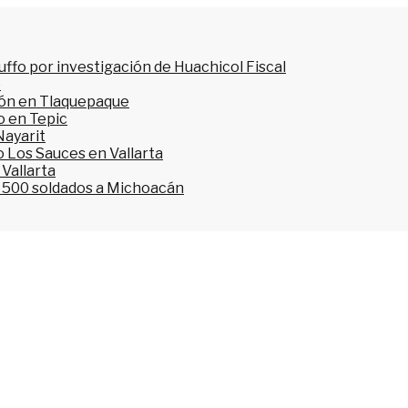
ffo por investigación de Huachicol Fiscal
o
ión en Tlaquepaque
o en Tepic
Nayarit
 Los Sauces en Vallarta
 Vallarta
l 500 soldados a Michoacán