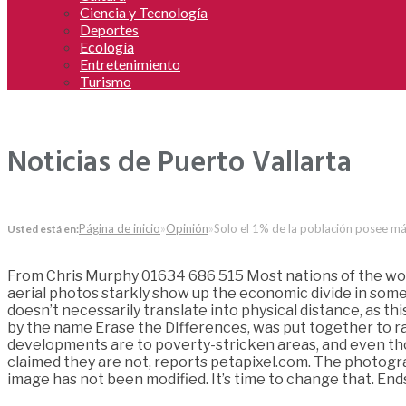
Ciencia y Tecnología
Deportes
Ecología
Entretenimiento
Turismo
Noticias de Puerto Vallarta
Página de inicio
»
Opinión
»
Solo el 1% de la población posee má
Usted está en:
From Chris Murphy 01634 686 515 Most nations of the worl
aerial photos starkly show up the economic divide in some
doesn’t necessarily translate into physical distance, as t
by the name Erase the Differences, was put together to ra
developments are to poverty-stricken areas, and even tho
claimed they are not, reports petapixel.com. The photograp
image has not been modified. It’s time to change that. End