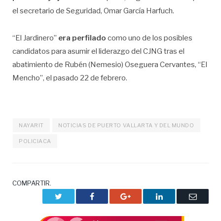
el secretario de Seguridad, Omar García Harfuch.
“El Jardinero”
era perfilado
como uno de los posibles
candidatos para asumir el liderazgo del CJNG tras el
abatimiento de Rubén (Nemesio) Oseguera Cervantes, “El
Mencho”, el pasado 22 de febrero.
NAYARIT
NOTICIAS DE PUERTO VALLARTA Y DEL MUNDO
POLICIACA
COMPARTIR.
Twitter
Facebook
Google+
LinkedIn
Correo
electrón