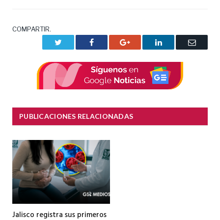
COMPARTIR.
Twitter
Facebook
Google+
LinkedIn
Correo
electrón
PUBLICACIONES RELACIONADAS
Jalisco registra sus primeros