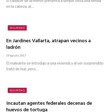
El cadáver de la menor presenta a simple vista una herida
en la cabeza, al…
SEGURIDAD
En Jardines Vallarta, atrapan vecinos a
ladrón
19 agosto, 2017
El maleante se introdujo a una vivienda y al ser sorprendido
trató de huir, pero…
SEGURIDAD
Incautan agentes federales decenas de
huevos de tortuga