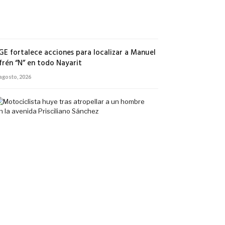
5
agosto,
2026
GE fortalece acciones para localizar a Manuel
frén “N” en todo Nayarit
 agosto, 2026
Motociclista
huye
tras
atropellar
a
un
hombre
en
la
avenida
Prisciliano
Sánchez