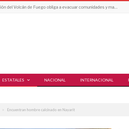
Erupción del Volcán de Fuego obliga a evacuar comunidades y mantiene en alerta a Guatemala
ESTATALES
NACIONAL
INTERNACIONAL
»
Encuentran hombre calcinado en Nayarit