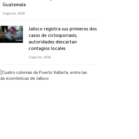
Guatemala
5 agosto, 2026
Jalisco registra sus primeros dos
casos de ciclosporiasis;
autoridades descartan
contagios locales
5 agosto, 2026
Cuatro
colonias
de
Puerto
Vallarta,
entre
las
más
económicas
de
Jalisco