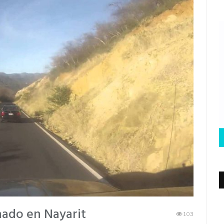
ado en Nayarit
103