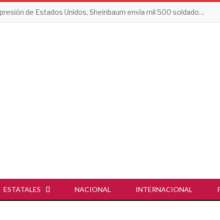
Tras presión de Estados Unidos, Sheinbaum envía mil 500 soldados a Michoacán
ESTATALES
NACIONAL
INTERNACIONAL