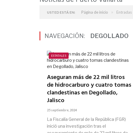
Noticias de Puerto Vallarta
»
Página de inicio
Entradas 
USTED ESTÁ EN:
NAVEGACIÓN:
DEGOLLADO
ESTATALES
Aseguran más de 22 mil litros
de hidrocarburo y cuatro tomas
clandestinas en Degollado,
Jalisco
25 septiembre, 2024
La Fiscalía General de la República (FGR)
inició una investigación tras el
aseguramiento de más de 22 mil litros de