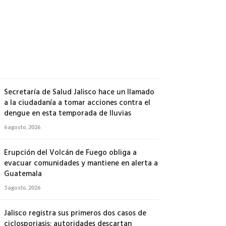
500
soldados
a
Michoacán
6
agosto,
2026
Secretaría de Salud Jalisco hace un llamado
a la ciudadanía a tomar acciones contra el
dengue en esta temporada de lluvias
6 agosto, 2026
Erupción del Volcán de Fuego obliga a
evacuar comunidades y mantiene en alerta a
Guatemala
5 agosto, 2026
Jalisco registra sus primeros dos casos de
ciclosporiasis; autoridades descartan