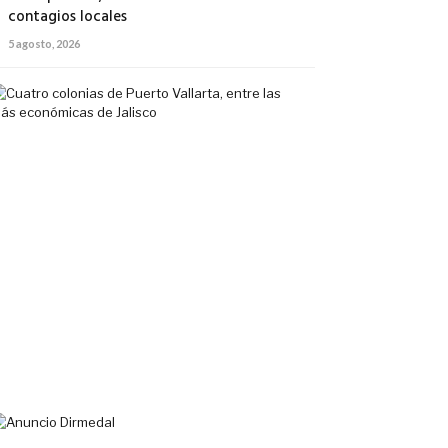
contagios locales
5 agosto, 2026
Cuatro
colonias
de
Puerto
Vallarta,
entre
las
más
económicas
de
Jalisco
5
agosto,
2026