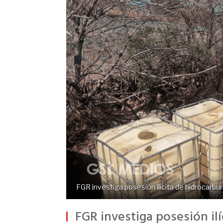
FGR investiga posesión ilícita de hidrocarbur
FGR investiga posesión il