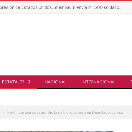
Tras presión de Estados Unidos, Sheinbaum envía mil 500 soldados a Michoacán
ESTATALES
NACIONAL
INTERNACIONAL
»
FGR investiga posesión ilícita de hidrocarburo en Degollado, Jalisco