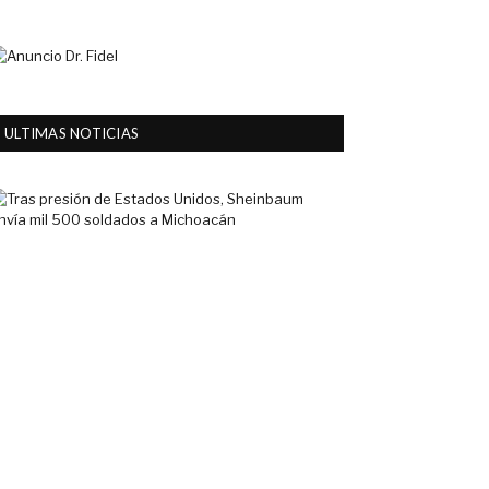
ULTIMAS NOTICIAS
Tras
presión
de
Estados
Unidos,
Sheinbaum
envía
mil
500
soldados
a
Michoacán
6