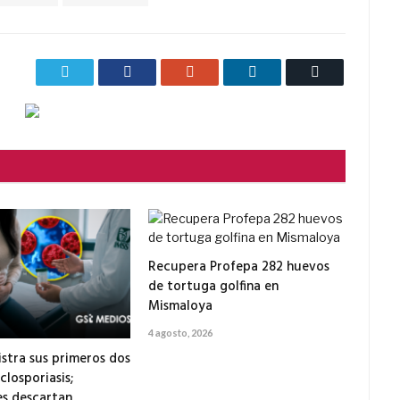
Twitter
Facebook
Google+
LinkedIn
Correo
electrónico
Recupera Profepa 282 huevos
de tortuga golfina en
Mismaloya
4 agosto, 2026
istra sus primeros dos
closporiasis;
s descartan