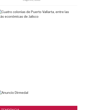
Cuatro
colonias
de
Puerto
Vallarta,
entre
las
más
económicas
de
Jalisco
5
agosto,
2026