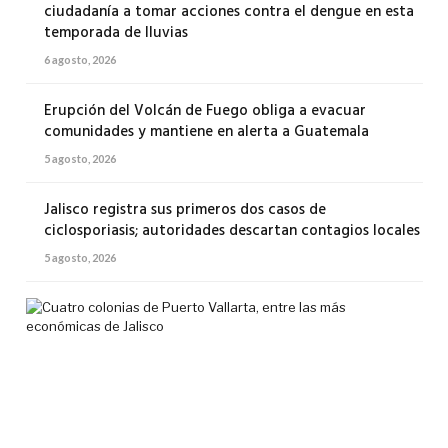
ciudadanía a tomar acciones contra el dengue en esta
temporada de lluvias
6 agosto, 2026
Erupción del Volcán de Fuego obliga a evacuar
comunidades y mantiene en alerta a Guatemala
5 agosto, 2026
Jalisco registra sus primeros dos casos de
ciclosporiasis; autoridades descartan contagios locales
5 agosto, 2026
Cua
col
de
Pue
Val
ent
las