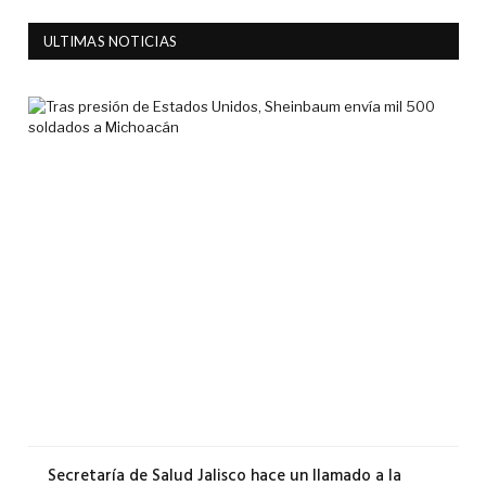
ULTIMAS NOTICIAS
Tra
pre
de
Est
Uni
She
env
mil
500
sol
a
Mic
6
agos
2026
Secretaría de Salud Jalisco hace un llamado a la