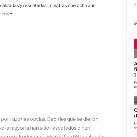
5
calizadas y rescatadas, mientras que ocho aún
iernes.
or razones obvias. Decirles que se dieron
a la mayoría han sido rescatados o han
fueron alrededor de 66 y ya hay 58 localizados.