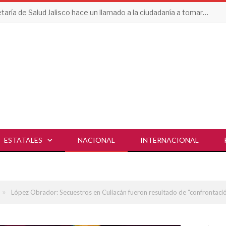
Secretaría de Salud Jalisco hace un llamado a la ciudadanía a tomar acciones contra el dengue en esta temporada de lluvias
ESTATALES
NACIONAL
INTERNACIONAL
»
López Obrador: Secuestros en Culiacán fueron resultado de “confrontaci