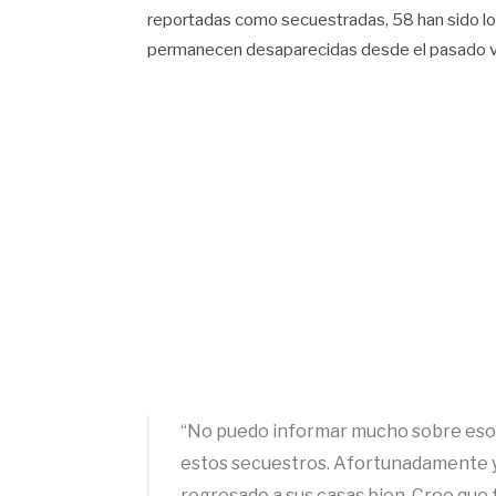
reportadas como secuestradas, 58 han sido lo
permanecen desaparecidas desde el pasado v
“No puedo informar mucho sobre eso p
estos secuestros. Afortunadamente y
regresado a sus casas bien. Creo que 