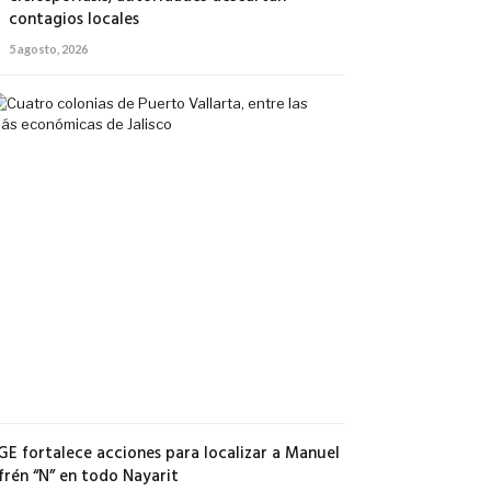
contagios locales
5 agosto, 2026
Cuatro
colonias
de
Puerto
Vallarta,
entre
las
más
económicas
de
Jalisco
5
agosto,
2026
GE fortalece acciones para localizar a Manuel
frén “N” en todo Nayarit