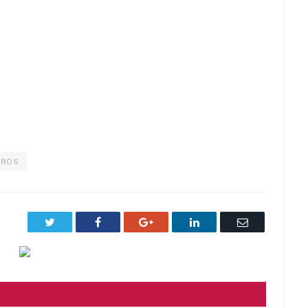
TROS
Twitter
Facebook
Google+
LinkedIn
Correo
electrónico