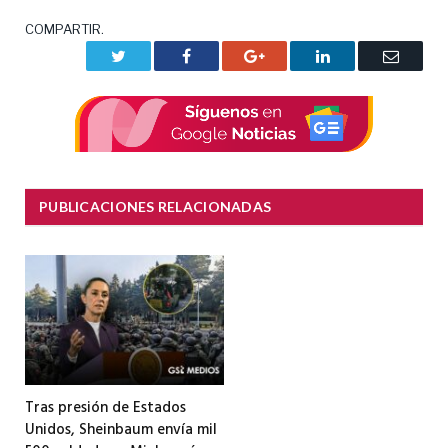
COMPARTIR.
Twitter
Facebook
Google+
LinkedIn
Correo
electrón
PUBLICACIONES RELACIONADAS
Tras presión de Estados
Unidos, Sheinbaum envía mil