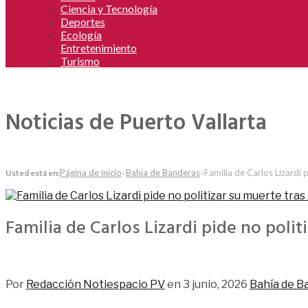
Ciencia y Tecnología
Deportes
Ecología
Entretenimiento
Turismo
Noticias de Puerto Vallarta
Página de inicio
»
Bahía de Banderas
»
Familia de Carlos Lizardi
Usted está en:
Familia de Carlos Lizardi pide no poli
201
Por
Redacción Notiespacio PV
en
3 junio, 2026
Bahía de B