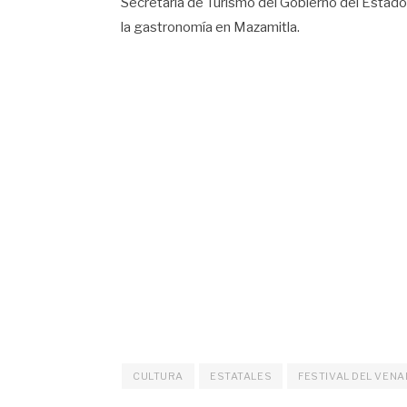
Secretaría de Turismo del Gobierno del Estado p
la gastronomía en Mazamitla.
CULTURA
ESTATALES
FESTIVAL DEL VEN