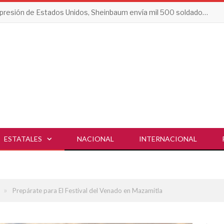
Tras presión de Estados Unidos, Sheinbaum envía mil 500 soldados a Michoacán
ESTATALES
NACIONAL
INTERNACIONAL
»
Prepárate para El Festival del Venado en Mazamitla