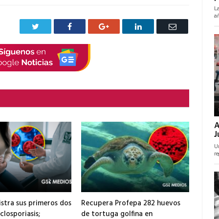
Twitter
Facebook
Google+
LinkedIn
Correo
electrónico
istra sus primeros dos
Recupera Profepa 282 huevos
closporiasis;
de tortuga golfina en