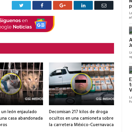
Twitter
Facebook
Google+
LinkedIn
Correo
electrónico
 un león enjaulado
Decomisan 217 kilos de droga
 una casa abandonada
ocultos en una camioneta sobre
ros
la carretera México-Cuernavaca