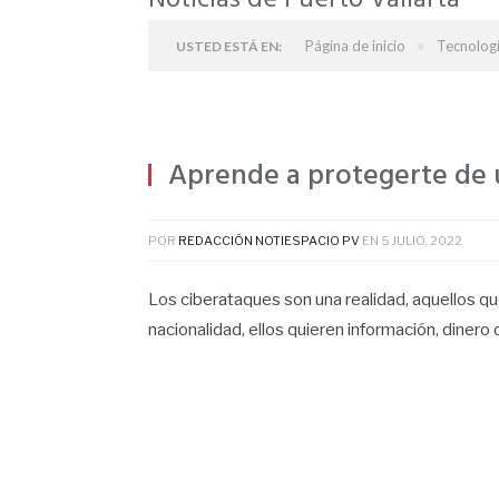
Noticias de Puerto Vallarta
»
Página de inicio
Tecnolog
USTED ESTÁ EN:
Aprende a protegerte de 
POR
REDACCIÓN NOTIESPACIO PV
EN
5 JULIO, 2022
Los ciberataques son una realidad, aquellos q
nacionalidad, ellos quieren información, diner