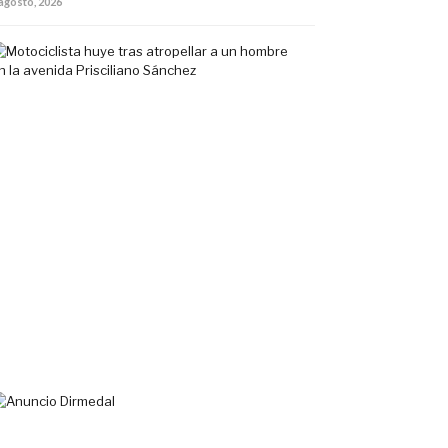
 agosto, 2026
Motociclista
huye
tras
atropellar
a
un
hombre
en
la
avenida
Prisciliano
Sánchez
5
agosto,
2026