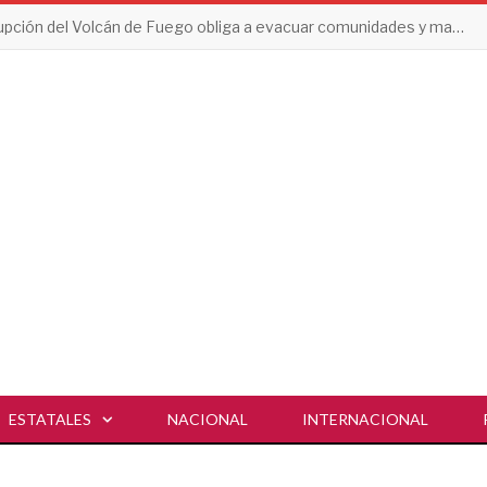
Erupción del Volcán de Fuego obliga a evacuar comunidades y mantiene en alerta a Guatemala
ESTATALES
NACIONAL
INTERNACIONAL