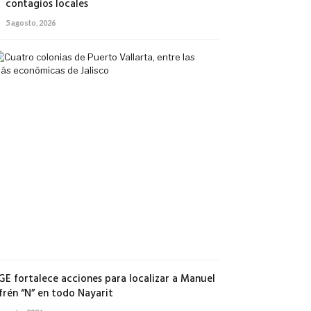
contagios locales
5 agosto, 2026
Cuatro
colonias
de
Puerto
Vallarta,
entre
las
más
económicas
de
Jalisco
5
agosto,
2026
GE fortalece acciones para localizar a Manuel
frén “N” en todo Nayarit