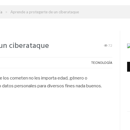
»
ía
Aprende a protegerte de un ciberataque
un ciberataque
72
TECNOLOGÍA
ue los cometen no les importa edad, género o
o o datos personales para diversos fines nada buenos.