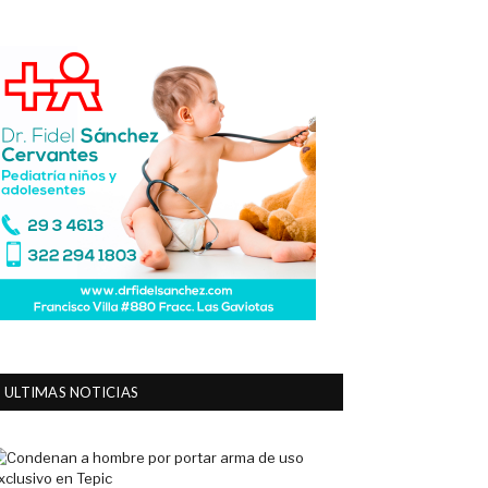
ULTIMAS NOTICIAS
Condenan
a