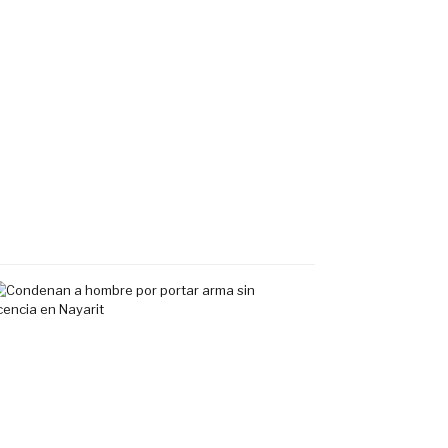
hombre
por
portar
arma
de
uso
exclusivo
en
Tepic
7
agosto,
2026
Condenan
a
hombre
por
portar
arma
sin
licencia