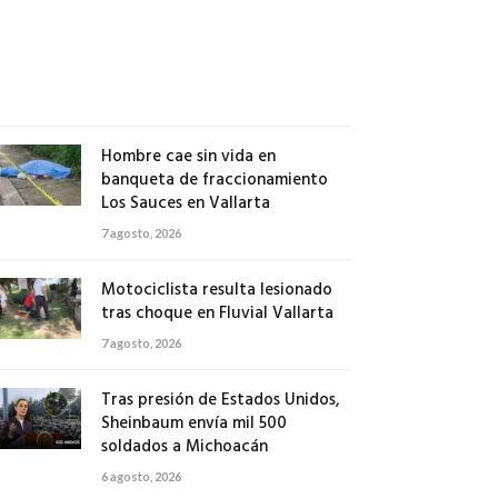
en
Nayarit
7
agosto,
2026
Hombre cae sin vida en
banqueta de fraccionamiento
Los Sauces en Vallarta
7 agosto, 2026
Motociclista resulta lesionado
tras choque en Fluvial Vallarta
7 agosto, 2026
Tras presión de Estados Unidos,
Sheinbaum envía mil 500
soldados a Michoacán
6 agosto, 2026