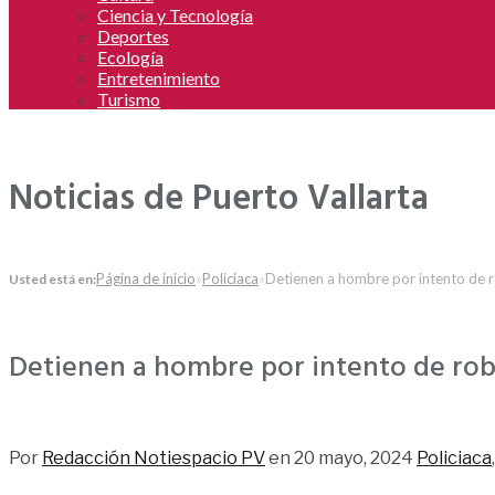
Ciencia y Tecnología
Deportes
Ecología
Entretenimiento
Turismo
Noticias de Puerto Vallarta
Página de inicio
»
Policiaca
»
Detienen a hombre por intento de 
Usted está en:
Detienen a hombre por intento de ro
132
Por
Redacción Notiespacio PV
en
20 mayo, 2024
Policiaca