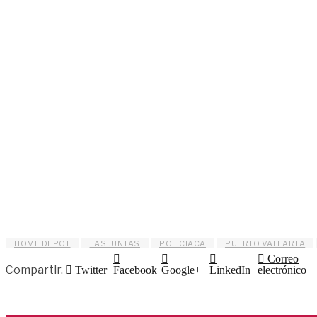
HOME DEPOT
LAS JUNTAS
POLICIACA
PUERTO VALLARTA
Correo
Compartir.
Twitter
Facebook
Google+
LinkedIn
electrónico