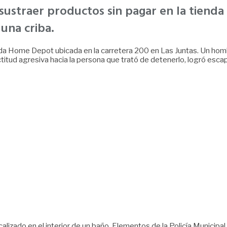
 sustraer productos sin pagar en la tienda
 una criba.
nda Home Depot ubicada en la carretera 200 en Las Juntas. Un homb
itud agresiva hacia la persona que trató de detenerlo, logró escapa
calizado en el interior de un baño. Elementos de la Policía Municipal