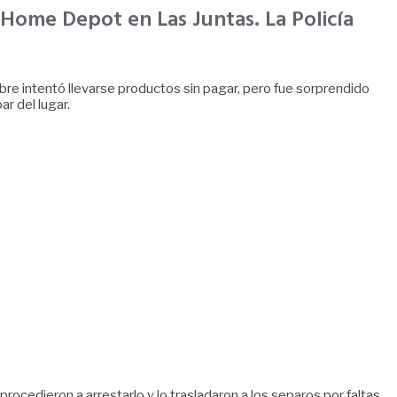
 Home Depot en Las Juntas. La Policía
re intentó llevarse productos sin pagar, pero fue sorprendido
r del lugar.
 procedieron a arrestarlo y lo trasladaron a los separos por faltas