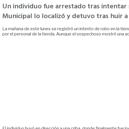
Un individuo fue arrestado tras intentar
Municipal lo localizó y detuvo tras huir a
La mañana de este lunes se registró un intento de robo en la tie
por el personal de la tienda. Aunque el sospechoso mostró una act
El individuo huyó en dirección a una criba, donde finalmente fue lo