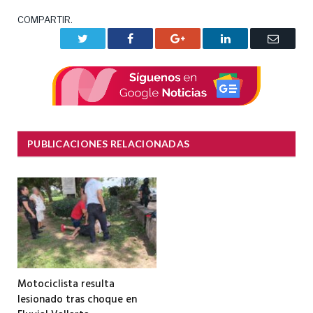
COMPARTIR.
Twitter
Facebook
Google+
LinkedIn
Correo
electrón
PUBLICACIONES RELACIONADAS
Motociclista resulta
lesionado tras choque en