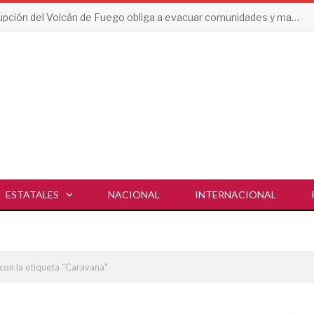
Erupción del Volcán de Fuego obliga a evacuar comunidades y mantiene en alerta a Guatemala
ESTATALES
NACIONAL
INTERNACIONAL
con la etiqueta "Caravana"