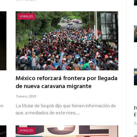
VIRALES
México reforzará frontera por llegada
de nueva caravana migrante
7 enero, 2019
en
La titular de Segob dijo que tienen información de
F
que, a mediados de este mes,…
E
5
VIRALES