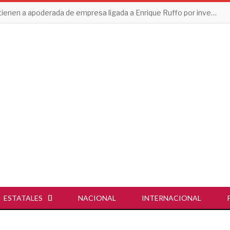
Detienen a apoderada de empresa ligada a Enrique Ruffo por investigación de Huachicol Fiscal
ESTATALES
NACIONAL
INTERNACIONAL