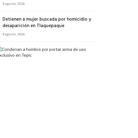
8 agosto, 2026
Detienen a mujer buscada por homicidio y
desaparición en Tlaquepaque
8 agosto, 2026
Condenan
a
hombre
por
portar
arma
de
uso
exclusivo
en
Tepic
7
agosto,
2026