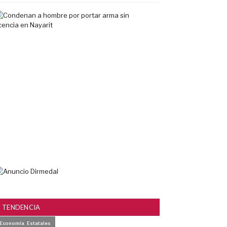
Condenan
a
hombre
por
portar
arma
sin
licencia
en
Nayarit
7
agosto,
2026
TENDENCIA