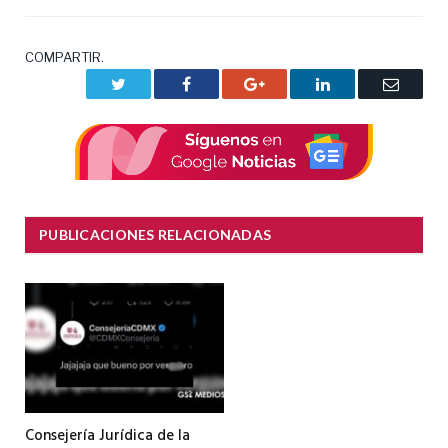
COMPARTIR.
Twitter
Facebook
Google+
LinkedIn
Correo
electrón
PUBLICACIONES RELACIONADAS
Consejería Jurídica de la