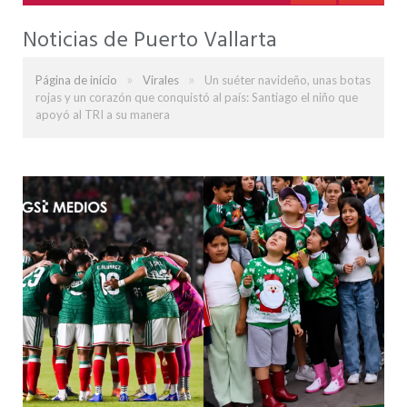
Noticias de Puerto Vallarta
»
»
Página de inicio
Virales
Un suéter navideño, unas botas
rojas y un corazón que conquistó al país: Santiago el niño que
apoyó al TRI a su manera