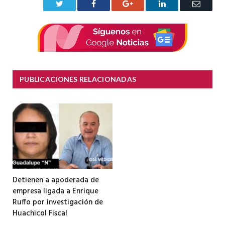
Twitter
Facebook
Google+
LinkedIn
Correo
electrón
PUBLICACIONES RELACIONADAS
Detienen a apoderada de
empresa ligada a Enrique
Ruffo por investigación de
Huachicol Fiscal