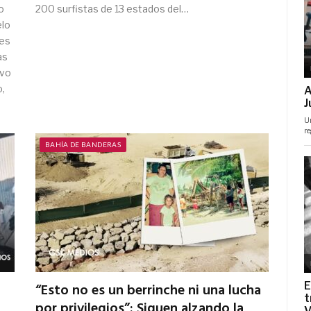
o
200 surfistas de 13 estados del…
elo
nes
as
uvo
o,
BAHÍA DE BANDERAS
“Esto no es un berrinche ni una lucha
por privilegios”: Siguen alzando la