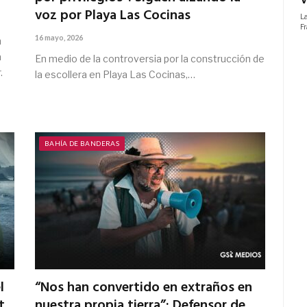
voz por Playa Las Cocinas
16 mayo, 2026
n
a
En medio de la controversia por la construcción de
.
la escollera en Playa Las Cocinas,…
BAHÍA DE BANDERAS
l
“Nos han convertido en extraños en
t
nuestra propia tierra”: Defensor de