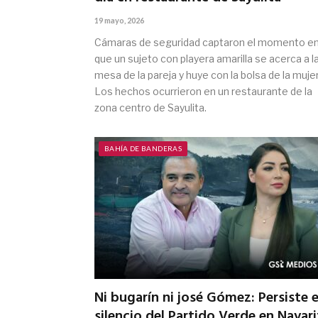
19 mayo, 2026
Cámaras de seguridad captaron el momento e
que un sujeto con playera amarilla se acerca a l
mesa de la pareja y huye con la bolsa de la mujer
Los hechos ocurrieron en un restaurante de la
zona centro de Sayulita.
BAHÍA DE BANDERAS
Ni bugarín ni josé Gómez: Persiste e
silencio del Partido Verde en Nayari