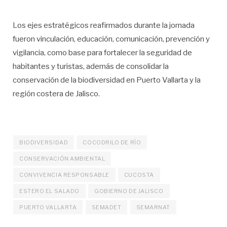
Los ejes estratégicos reafirmados durante la jornada
fueron vinculación, educación, comunicación, prevención y
vigilancia, como base para fortalecer la seguridad de
habitantes y turistas, además de consolidar la
conservación de la biodiversidad en Puerto Vallarta y la
región costera de Jalisco.
BIODIVERSIDAD
COCODRILO DE RÍO
CONSERVACIÓN AMBIENTAL
CONVIVENCIA RESPONSABLE
CUCOSTA
ESTERO EL SALADO
GOBIERNO DE JALISCO
PUERTO VALLARTA
SEMADET
SEMARNAT