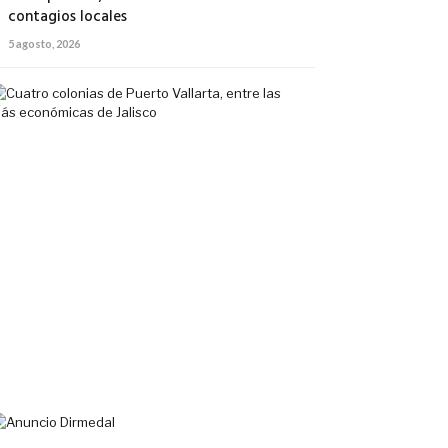
contagios locales
5 agosto, 2026
Cuatro
colonias
de
Puerto
Vallarta,
entre
las
más
económicas
de
Jalisco
5
agosto,
2026