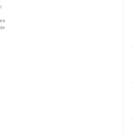
n
ara
 de