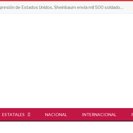
Tras presión de Estados Unidos, Sheinbaum envía mil 500 soldados a Michoacán
ESTATALES
NACIONAL
INTERNACIONAL