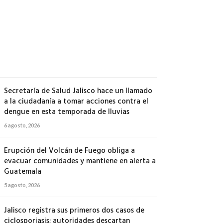
500
soldados
a
Michoacán
6
agosto,
2026
Secretaría de Salud Jalisco hace un llamado
a la ciudadanía a tomar acciones contra el
dengue en esta temporada de lluvias
6 agosto, 2026
Erupción del Volcán de Fuego obliga a
evacuar comunidades y mantiene en alerta a
Guatemala
5 agosto, 2026
Jalisco registra sus primeros dos casos de
ciclosporiasis; autoridades descartan