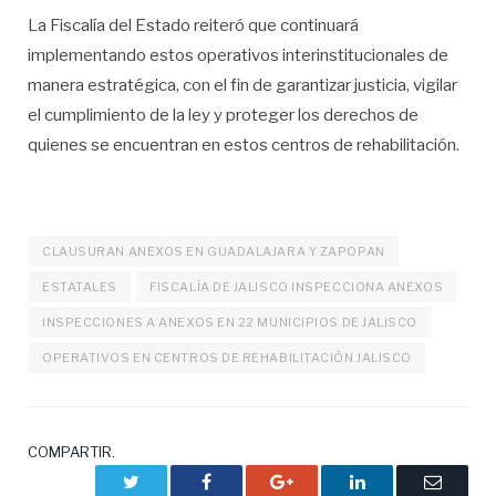
La Fiscalía del Estado reiteró que continuará
implementando estos operativos interinstitucionales de
manera estratégica, con el fin de garantizar justicia, vigilar
el cumplimiento de la ley y proteger los derechos de
quienes se encuentran en estos centros de rehabilitación.
CLAUSURAN ANEXOS EN GUADALAJARA Y ZAPOPAN
ESTATALES
FISCALÍA DE JALISCO INSPECCIONA ANEXOS
INSPECCIONES A ANEXOS EN 22 MUNICIPIOS DE JALISCO
OPERATIVOS EN CENTROS DE REHABILITACIÓN JALISCO
COMPARTIR.
Twitter
Facebook
Google+
LinkedIn
Correo