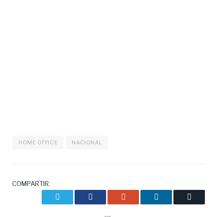
HOME OFFICE
NACIONAL
COMPARTIR.
Twitter
Facebook
Google+
LinkedIn
Correo
electrón