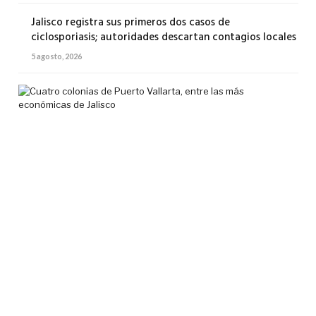
Jalisco registra sus primeros dos casos de
ciclosporiasis; autoridades descartan contagios locales
5 agosto, 2026
Cua
col
de
Pue
Val
ent
las
má
eco
de
Jal
5
agos
2026