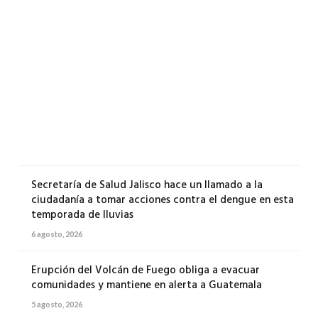
Uni
She
env
mil
500
sol
a
Mic
6
agos
2026
Secretaría de Salud Jalisco hace un llamado a la
ciudadanía a tomar acciones contra el dengue en esta
temporada de lluvias
6 agosto, 2026
Erupción del Volcán de Fuego obliga a evacuar
comunidades y mantiene en alerta a Guatemala
5 agosto, 2026