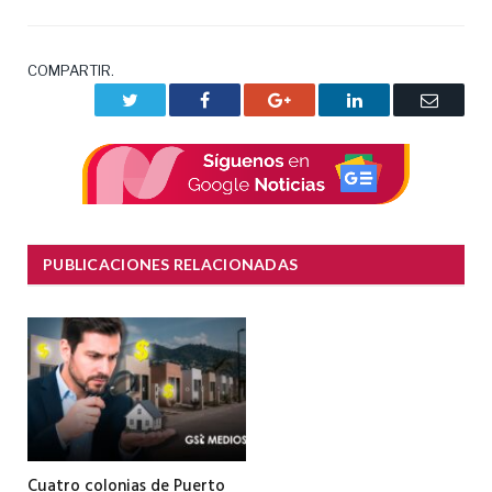
COMPARTIR.
Twitter
Facebook
Google+
LinkedIn
Correo
electrón
PUBLICACIONES RELACIONADAS
Cuatro colonias de Puerto