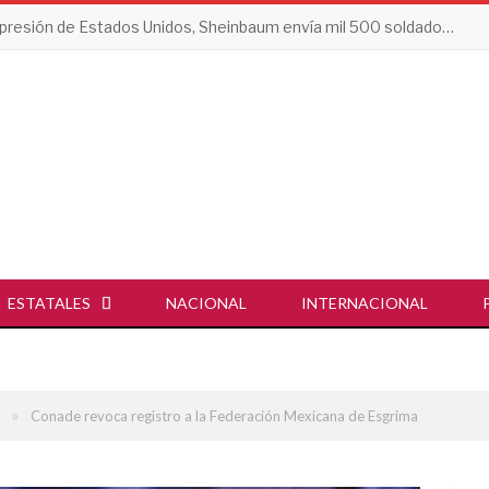
Tras presión de Estados Unidos, Sheinbaum envía mil 500 soldados a Michoacán
ESTATALES
NACIONAL
INTERNACIONAL
»
Conade revoca registro a la Federación Mexicana de Esgrima