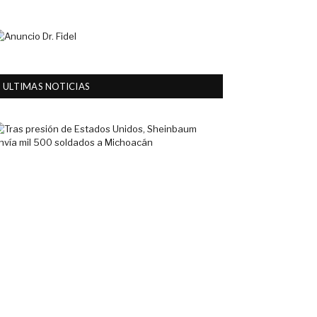
ULTIMAS NOTICIAS
Tras
presión
de
Estados
Unidos,
Sheinbaum
envía
mil
500
soldados
a
Michoacán
6