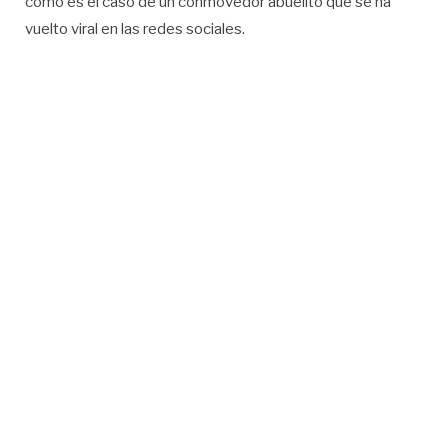
como es el caso de un conmovedor abuelito que se ha
vuelto viral en las redes sociales.