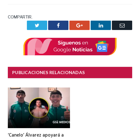
COMPARTIR.
Twitter
Facebook
Google+
LinkedIn
Correo
electrón
PUBLICACIONES RELACIONADAS
‘Canelo’ Álvarez apoyará a