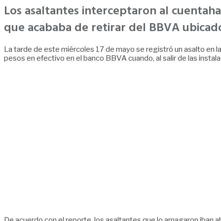
Los asaltantes interceptaron al cuentaha
que acababa de retirar del BBVA ubicado 
La tarde de este miércoles 17 de mayo se registró un asalto en las
pesos en efectivo en el banco BBVA cuando, al salir de las insta
De acuerdo con el reporte, los asaltantes que lo amagaron iban a