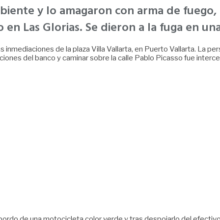
biente y lo amagaron con arma de fuego, 
en Las Glorias. Se dieron a la fuga en un
 inmediaciones de la plaza Villa Vallarta, en Puerto Vallarta. La p
laciones del banco y caminar sobre la calle Pablo Picasso fue inte
bordo de una motocicleta color verde y tras despojarlo del efectiv