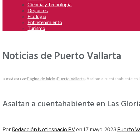
Ciencia y Tecnología
Deportes
Ecología
Entretenimiento
Turismo
Noticias de Puerto Vallarta
Página de inicio
»
Puerto Vallarta
»
Asaltan a cuentahabiente en 
Usted está en:
Asaltan a cuentahabiente en Las Glori
172
Por
Redacción Notiespacio PV
en
17 mayo, 2023
Puerto Va