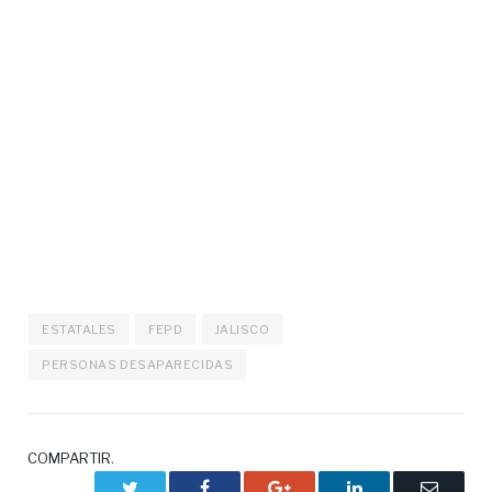
ESTATALES
FEPD
JALISCO
PERSONAS DESAPARECIDAS
COMPARTIR.
Twitter
Facebook
Google+
LinkedIn
Correo