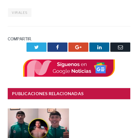
VIRALES
COMPARTIR.
Twitter
Facebook
Google+
LinkedIn
Correo
electrón
PUBLICACIONES RELACIONADAS