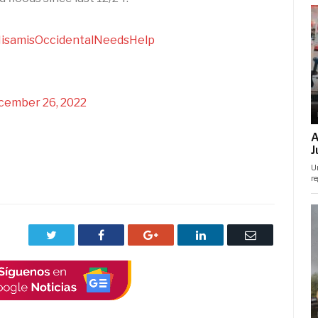
isamisOccidentalNeedsHelp
cember 26, 2022
Twitter
Facebook
Google+
LinkedIn
Correo
electrónico