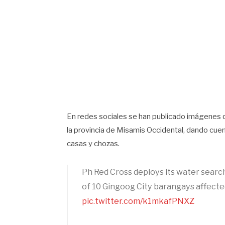
En redes sociales se han publicado imágenes 
la provincia de Misamis Occidental, dando cue
casas y chozas.
Ph Red Cross deploys its water searc
of 10 Gingoog City barangays affected
pic.twitter.com/k1mkafPNXZ