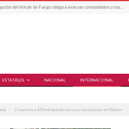
Erupción del Volcán de Fuego obliga a evacuar comunidades y mantiene en alerta a Guatemala
ESTATALES
NACIONAL
INTERNACIONAL
»
onal
51 muertos y 600 mil damnificados por inundaciones en Filipinas