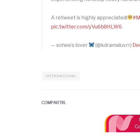
A retweet is highly appreciated!
#M
pic.twitter.com/yVu6b8HLW6
— sohee’s lover
(@kdramaluvrr)
De
INTERNACIONAL
COMPARTIR.