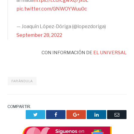
armada
https://t.co/cgwXq7jx6L
pic.twitter.com/GNWOYWuu0c
— Joaquín López-Dóriga (@lopezdoriga)
September 28, 2022
CON INFORMACIÓN DE
EL UNIVERSAL
FARÁNDULA
COMPARTIR.
Twitter
Facebook
Google+
LinkedIn
Correo
electrón