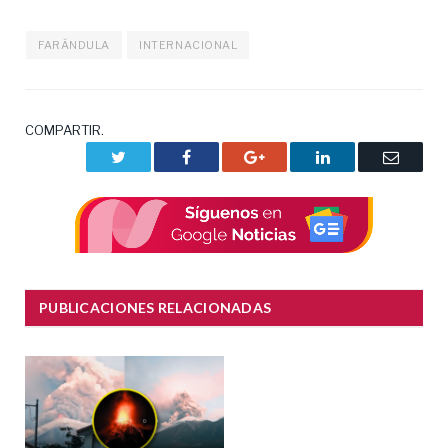
FARÁNDULA
INTERNACIONAL
COMPARTIR.
Twitter
Facebook
Google+
LinkedIn
Correo
electrón
PUBLICACIONES RELACIONADAS