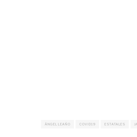
ÁNGEL LEAÑO
COVID19
ESTATALES
J