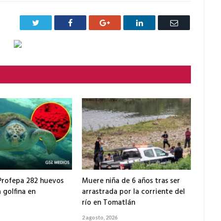
Twitter
Facebook
Google+
LinkedIn
Correo
electrónico
Profepa 282 huevos
Muere niña de 6 años tras ser
 golfina en
arrastrada por la corriente del
río en Tomatlán
2 agosto, 2026