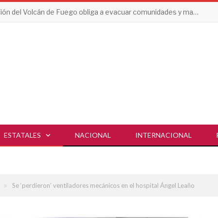
Erupción del Volcán de Fuego obliga a evacuar comunidades y mantiene en alerta a Guatemala
ESTATALES
NACIONAL
INTERNACIONAL
»
Se ‘perdieron’ ventiladores mecánicos en el hospital Ángel Leaño