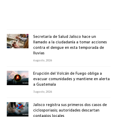
a
Mic
6
agos
2026
Secretaría de Salud Jalisco hace un
llamado a la ciudadanía a tomar acciones
contra el dengue en esta temporada de
lluvias
6 agosto, 2026
Erupción del Volcán de Fuego obliga a
evacuar comunidades y mantiene en alerta
a Guatemala
5 agosto, 2026
Jalisco registra sus primeros dos casos de
ciclosporiasis; autoridades descartan
contagios locales