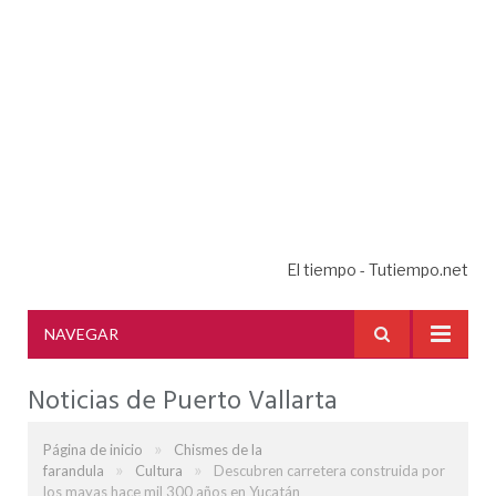
El tiempo - Tutiempo.net
NAVEGAR
Noticias de Puerto Vallarta
»
Página de inicio
Chismes de la
»
»
farandula
Cultura
Descubren carretera construida por
los mayas hace mil 300 años en Yucatán