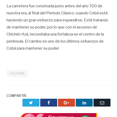
La carretera fue construida justo antes del año 700 de
nuestra era, al final del Período Clásico, cuando Cobá está
haciendo un gran esfuerzo para expandirse. Está tratando
de mantener su poder, por lo que con el ascenso de
Chichén Itzá, necesitaba una fortaleza en el centro de la
península. El camino es uno de los últimos esfuerzos de
Cobá para mantener su poder.
CULTURA
COMPARTIR.
Twitter
Facebook
Google+
LinkedIn
Correo
electrón