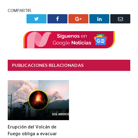
COMPARTIR.
Twitter
Facebook
Google+
LinkedIn
Correo
electrón
PUBLICACIONES RELACIONADAS
Erupción del Volcán de
Fuego obliga a evacuar