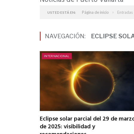
Noticias de Puerto Vallarta
»
Página de inicio
Entradas 
USTED ESTÁ EN:
NAVEGACIÓN:
ECLIPSE SOL
INTERNACIONAL
Eclipse solar parcial del 29 de marz
de 2025: visibilidad y