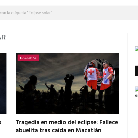
con la etiqueta "Eclipse solar"
AR
NACIONAL
o
Tragedia en medio del eclipse: Fallece
abuelita tras caída en Mazatlán