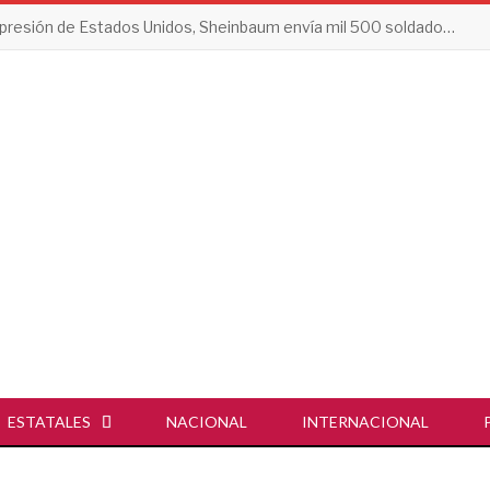
Tras presión de Estados Unidos, Sheinbaum envía mil 500 soldados a Michoacán
ESTATALES
NACIONAL
INTERNACIONAL