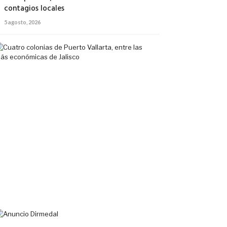
contagios locales
5 agosto, 2026
Cuatro
colonias
de
Puerto
Vallarta,
entre
las
más
económicas
de
Jalisco
5
agosto,
2026