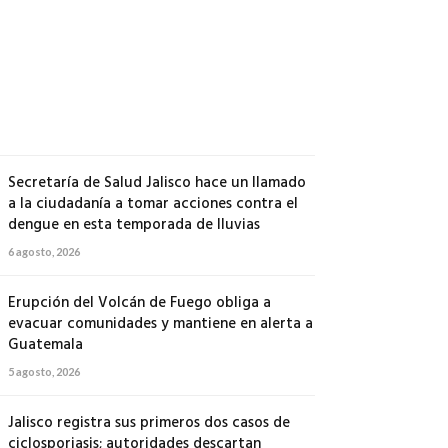
500
soldados
a
Michoacán
6
agosto,
2026
Secretaría de Salud Jalisco hace un llamado
a la ciudadanía a tomar acciones contra el
dengue en esta temporada de lluvias
6 agosto, 2026
Erupción del Volcán de Fuego obliga a
evacuar comunidades y mantiene en alerta a
Guatemala
5 agosto, 2026
Jalisco registra sus primeros dos casos de
ciclosporiasis; autoridades descartan